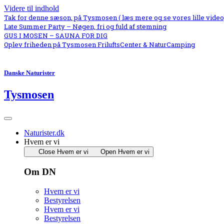
Videre til indhold
Tak for denne sæson, på Tysmosen ( læs mere og se vores lille video
Late Summer Party – Nøgen, fri og fuld af stemning
GUS I MOSEN – SAUNA FOR DIG
Oplev friheden på Tysmosen FriluftsCenter & NaturCamping
Danske Naturister
Tysmosen
Naturister.dk
Hvem er vi
Close Hvem er vi
Open Hvem er vi
Om DN
Hvem er vi
Bestyrelsen
Hvem er vi
Bestyrelsen