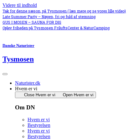
Videre til indhold
Tak for denne sæson, på Tysmosen ( læs mere og se vores lille video)
Late Summer Party – Nøgen, fri og fuld af stemning
GUS I MOSEN – SAUNA FOR DIG
Oplev friheden på Tysmosen FriluftsCenter & NaturCamping
Danske Naturister
Tysmosen
Naturister.dk
Hvem er vi
Close Hvem er vi
Open Hvem er vi
Om DN
Hvem er vi
Bestyrelsen
Hvem er vi
Bestyrelsen