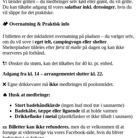
Vi tænder grillen – du medbringer selv kød eller grønt, du vil grille.
Du kan tilkøbe adgang til vores
salatbar inkl. dressinger
, hvis du
vil slippe for det praktiske.
🏕️ Overnatning & Praktisk info
I billetten er der inkluderet overnatning på pladsen – du vælger selv,
om du vil sove i
eget telt, campingvogn eller shelter
.
Shelterpladser tildeles efter
først til mølle
på dagen og kan ikke
reserveres på forhånd.
🔌 Ønsker du strøm, kan det tilkøbes for 40 kr. pr. enhed.
Adgang fra kl. 14 – arrangementet slutter kl. 22.
❌ Egne drikkevarer må
ikke
medbringes til poolområdet.
🔥 Husk at medbringe:
Stort badehåndklæde
(ingen hud mod træ i saunaerne)
Badekåbe, tæppe eller lignende
til at holde varmen
Drikkeflaske i metal
(plastikflasker er ikke tilladt i saunaen)
🎫
Billetter kan ikke refunderes
, men du er velkommen til at
forsøge at videresælge via vores Facebook-side, hvis du bliver
forhindret i at deltage.