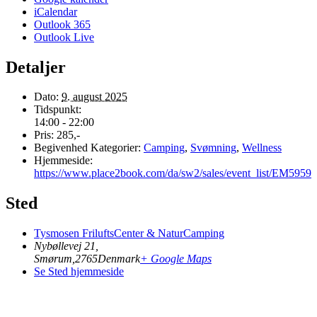
iCalendar
Outlook 365
Outlook Live
Detaljer
Dato:
9. august 2025
Tidspunkt:
14:00 - 22:00
Pris:
285,-
Begivenhed Kategorier:
Camping
,
Svømning
,
Wellness
Hjemmeside:
https://www.place2book.com/da/sw2/sales/event_list/EM5959
Sted
Tysmosen FriluftsCenter & NaturCamping
Nybøllevej 21,
Smørum
,
2765
Denmark
+ Google Maps
Se Sted hjemmeside