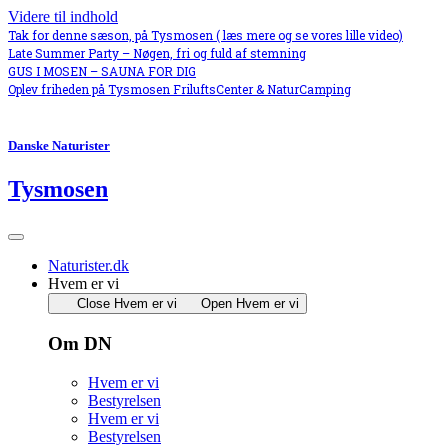
Videre til indhold
Tak for denne sæson, på Tysmosen ( læs mere og se vores lille video)
Late Summer Party – Nøgen, fri og fuld af stemning
GUS I MOSEN – SAUNA FOR DIG
Oplev friheden på Tysmosen FriluftsCenter & NaturCamping
Danske Naturister
Tysmosen
Naturister.dk
Hvem er vi
Close Hvem er vi
Open Hvem er vi
Om DN
Hvem er vi
Bestyrelsen
Hvem er vi
Bestyrelsen