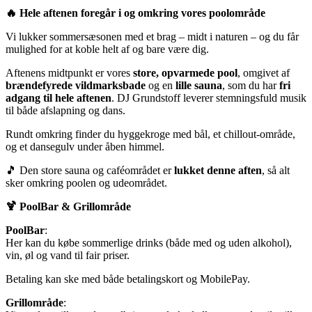
🔥 Hele aftenen foregår i og omkring vores poolområde
Vi lukker sommersæsonen med et brag – midt i naturen – og du får
mulighed for at koble helt af og bare være dig.
Aftenens midtpunkt er vores
store, opvarmede pool
, omgivet af
brændefyrede vildmarksbade
og en
lille sauna
, som du har
fri
adgang til hele aftenen
. DJ Grundstoff leverer stemningsfuld musik
til både afslapning og dans.
Rundt omkring finder du hyggekroge med bål, et chillout-område,
og et dansegulv under åben himmel.
🎵 Den store sauna og caféområdet er
lukket denne aften
, så alt
sker omkring poolen og udeområdet.
🍹 PoolBar & Grillområde
PoolBar
:
Her kan du købe sommerlige drinks (både med og uden alkohol),
vin, øl og vand til fair priser.
Betaling kan ske med både betalingskort og MobilePay.
Grillområde
: