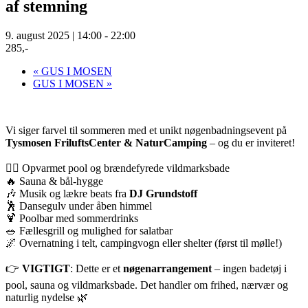
af stemning
9. august 2025 | 14:00
-
22:00
285,-
«
GUS I MOSEN
GUS I MOSEN
»
Vi siger farvel til sommeren med et unikt nøgenbadningsevent på
Tysmosen FriluftsCenter & NaturCamping
– og du er inviteret!
🧖‍♂️ Opvarmet pool og brændefyrede vildmarksbade
🔥 Sauna & bål-hygge
🎶 Musik og lækre beats fra
DJ Grundstoff
🕺 Dansegulv under åben himmel
🍹 Poolbar med sommerdrinks
🥗 Fællesgrill og mulighed for salatbar
🌌 Overnatning i telt, campingvogn eller shelter (først til mølle!)
👉
VIGTIGT
: Dette er et
nøgenarrangement
– ingen badetøj i
pool, sauna og vildmarksbade. Det handler om frihed, nærvær og
naturlig nydelse 🌿