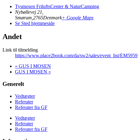
Tysmosen FriluftsCenter & NaturCamping
Nybøllevej 21,
Smørum
,
2765
Denmark
+ Google Maps
Se Sted hjemmeside
Andet
Link til tilmelding
https://www.place2book.com/da/sw2/sales/event_list/EM5959
«
GUS I MOSEN
GUS I MOSEN
»
Generelt
Vedtægter
Referater
Referater fra GF
Vedtægter
Referater
Referater fra GF