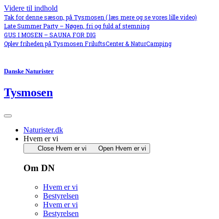
Videre til indhold
Tak for denne sæson, på Tysmosen ( læs mere og se vores lille video)
Late Summer Party – Nøgen, fri og fuld af stemning
GUS I MOSEN – SAUNA FOR DIG
Oplev friheden på Tysmosen FriluftsCenter & NaturCamping
Danske Naturister
Tysmosen
Naturister.dk
Hvem er vi
Close Hvem er vi
Open Hvem er vi
Om DN
Hvem er vi
Bestyrelsen
Hvem er vi
Bestyrelsen