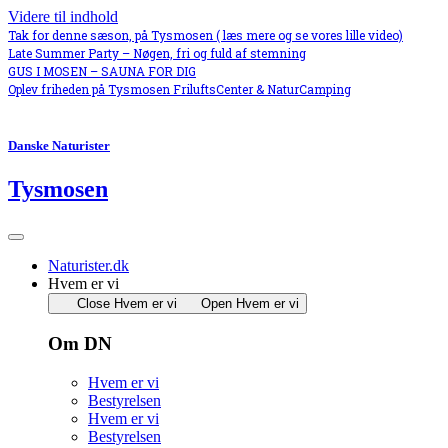
Videre til indhold
Tak for denne sæson, på Tysmosen ( læs mere og se vores lille video)
Late Summer Party – Nøgen, fri og fuld af stemning
GUS I MOSEN – SAUNA FOR DIG
Oplev friheden på Tysmosen FriluftsCenter & NaturCamping
Danske Naturister
Tysmosen
Naturister.dk
Hvem er vi
Close Hvem er vi
Open Hvem er vi
Om DN
Hvem er vi
Bestyrelsen
Hvem er vi
Bestyrelsen