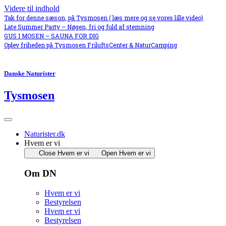
Videre til indhold
Tak for denne sæson, på Tysmosen ( læs mere og se vores lille video)
Late Summer Party – Nøgen, fri og fuld af stemning
GUS I MOSEN – SAUNA FOR DIG
Oplev friheden på Tysmosen FriluftsCenter & NaturCamping
Danske Naturister
Tysmosen
Naturister.dk
Hvem er vi
Close Hvem er vi
Open Hvem er vi
Om DN
Hvem er vi
Bestyrelsen
Hvem er vi
Bestyrelsen